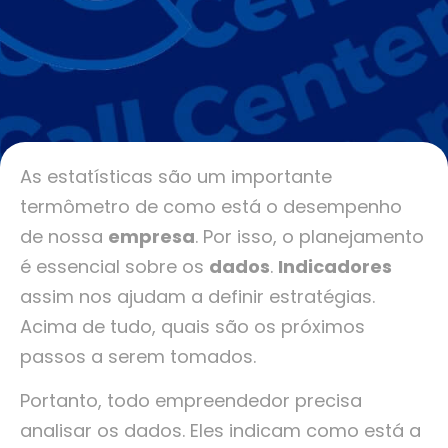
As estatísticas são um importante
termômetro de como está o desempenho
de nossa
empresa
. Por isso, o planejamento
é essencial sobre os
dados
.
Indicadores
assim nos ajudam a definir estratégias.
Acima de tudo, quais são os próximos
passos a serem tomados.
Portanto, todo empreendedor precisa
analisar os dados. Eles indicam como está a