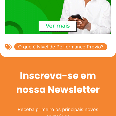
O que é Nível de Performance Prévio?
Inscreva-se em
nossa Newsletter
Receba primeiro os principais novos