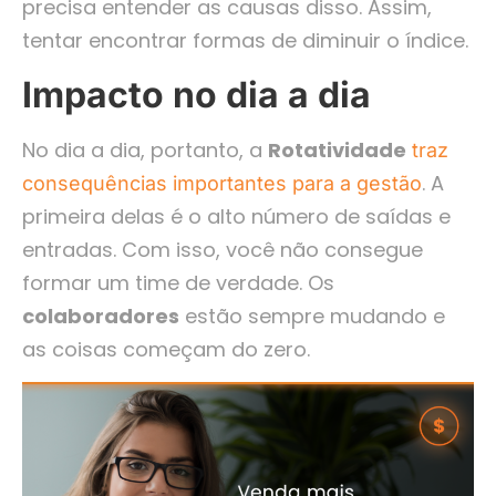
precisa entender as causas disso. Assim,
tentar encontrar formas de diminuir o índice.
Impacto no dia a dia
No dia a dia, portanto, a
Rotatividade
traz
. A
consequências importantes para a gestão
primeira delas é o alto número de saídas e
entradas. Com isso, você não consegue
formar um time de verdade. Os
colaboradores
estão sempre mudando e
as coisas começam do zero.