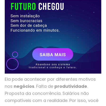
Ela pode acontecer por diferentes motivos
nos
negócios
. Falta de
produtividade
.
Proposta da concorrência. Salários não
compatíveis com a realidade. Por isso, você