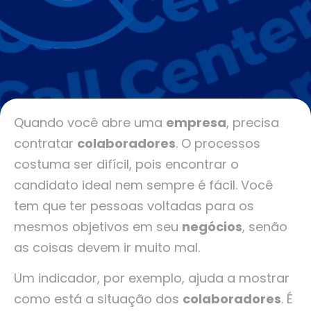
Quando você abre uma
empresa
, precisa
contratar
colaboradores
. O processos
costuma ser difícil, pois encontrar o
candidato ideal nem sempre é fácil. Você
tem que ter pessoas voltadas para os
mesmos objetivos em seu
negócios
, senão
as coisas devem ir muito mal.
Um indicador, por exemplo, ajuda a mostrar
como está a situação dos
colaboradores
. É