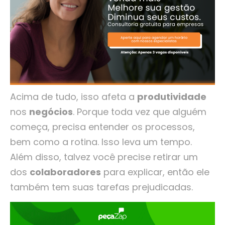
Acima de tudo, isso afeta a
produtividade
nos
negócios
. Porque toda vez que alguém
começa, precisa entender os processos,
bem como a rotina. Isso leva um tempo.
Além disso, talvez você precise retirar um
dos
colaboradores
para explicar, então ele
também tem suas tarefas prejudicadas.