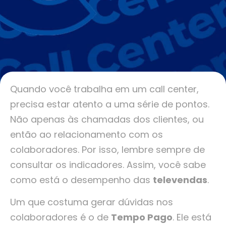
Quando você trabalha em um call center,
precisa estar atento a uma série de pontos.
Não apenas às chamadas dos clientes, ou
então ao relacionamento com os
colaboradores. Por isso, lembre sempre de
consultar os indicadores. Assim, você sabe
como está o desempenho das
televendas
.
Um que costuma gerar dúvidas nos
colaboradores é o de
Tempo Pago
. Ele está