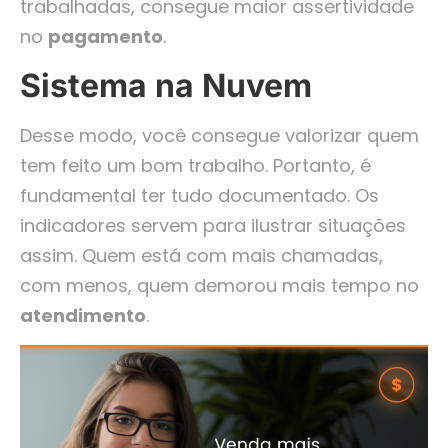
trabalhadas, consegue maior assertividade
no
pagamento
.
Sistema na Nuvem
Desse modo, você consegue valorizar quem
tem feito um bom trabalho. Portanto, é
fundamental ter tudo documentado. Os
indicadores servem para ilustrar situações
assim. Quem está com mais chamadas,
com menos, quem demorou mais tempo no
atendimento
.