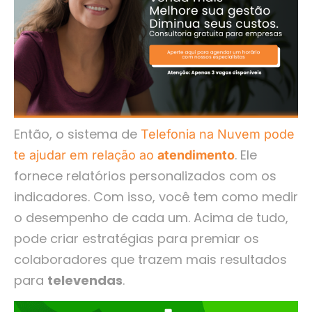
Então, o sistema de
Telefonia na Nuvem pode
. Ele
te ajudar em relação ao
atendimento
fornece relatórios personalizados com os
indicadores. Com isso, você tem como medir
o desempenho de cada um. Acima de tudo,
pode criar estratégias para premiar os
colaboradores que trazem mais resultados
para
televendas
.