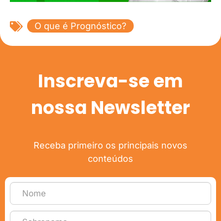
O que é Prognóstico?
Inscreva-se em
nossa Newsletter
Receba primeiro os principais novos
conteúdos