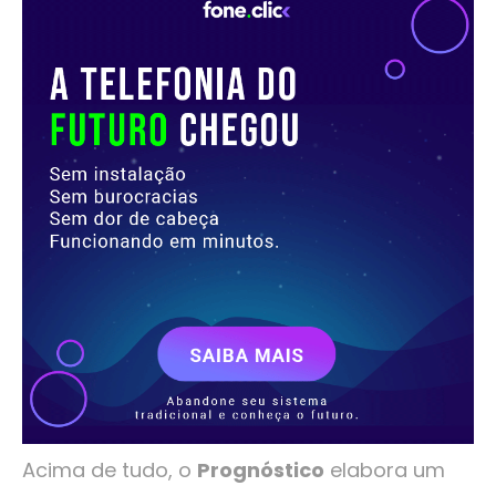
Acima de tudo, o
Prognóstico
elabora um