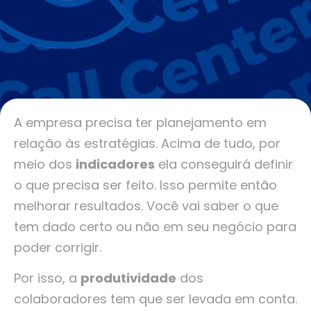
A empresa precisa ter planejamento em
relação às estratégias. Acima de tudo, por
meio dos
indicadores
ela conseguirá definir
o que precisa ser feito. Isso permite então
melhorar resultados. Você vai saber o que
tem dado certo ou não em seu negócio para
poder corrigir.
Por isso, a
produtividade
dos
colaboradores tem que ser levada em conta.