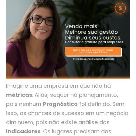
Imagine uma empresa em que não há
métricas
. Aliás, sequer há planejamento,
pois nenhum
Prognóstico
foi definido. Sem
isso, as chances de sucesso em um negócio
diminuem, pois não existe análise dos
indicadores
. Os lugares precisam das