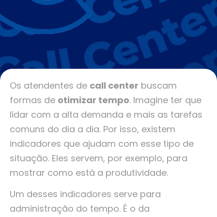
Os atendentes de
call center
buscam
formas de
otimizar tempo
. Imagine ter que
lidar com a alta demanda e mais as tarefas
comuns do dia a dia. Por isso, existem
indicadores que ajudam com esse tipo de
situação. Eles servem, por exemplo, para
mostrar como está a produtividade.
Um desses indicadores serve para
administração do tempo. É o da