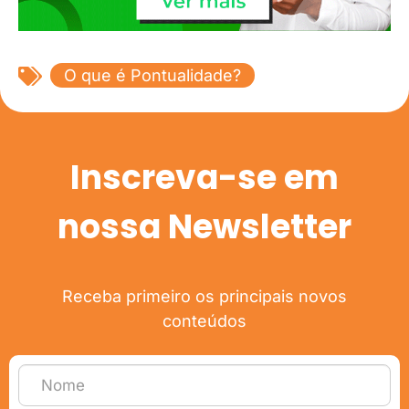
O que é Pontualidade?
Inscreva-se em
nossa Newsletter
Receba primeiro os principais novos
conteúdos