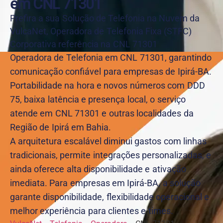
em CNL 71301
Prefira a sua Solução de Telefonia na Nuvem da
VulcaNet, Operadora de Telefonia Fixa (STFC)
Corporativa referência na CNL 71301
Operadora de Telefonia em CNL 71301, garantindo
comunicação confiável para empresas de Ipirá-BA.
Portabilidade na hora e novos números com DDD
75, baixa latência e presença local, o serviço
atende em CNL 71301 e outras localidades da
Região de Ipirá em Bahia.
A arquitetura escalável diminui gastos com linhas
tradicionais, permite integrações personalizadas, e
ainda oferece alta disponibilidade e ativação
imediata. Para empresas em Ipirá-BA, a solução
garante disponibilidade, flexibilidade operacional e
melhor experiência para clientes e times.