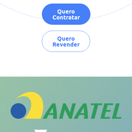
Quero
Contratar
Quero
Revender