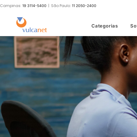
Campinas:
| São Paulo:
19 3114-5400
11 2050-2400
Categorias
So