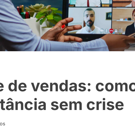
e de vendas: com
stância sem crise
tos