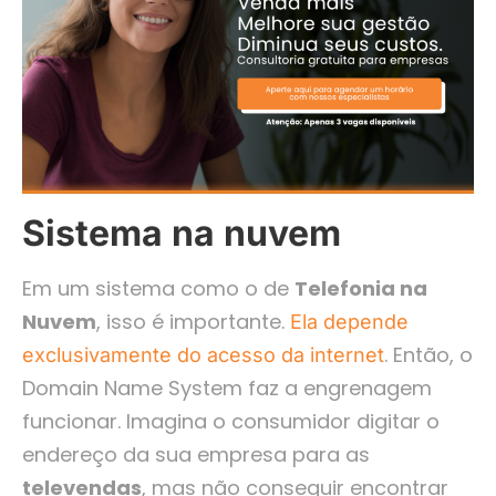
Sistema na nuvem
Em um sistema como o de
Telefonia na
Nuvem
, isso é importante.
Ela depende
. Então, o
exclusivamente do acesso da internet
Domain Name System faz a engrenagem
funcionar. Imagina o consumidor digitar o
endereço da sua empresa para as
televendas
, mas não conseguir encontrar