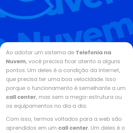
Ao adotar um sistema de
Telefonia na
Nuvem
, você precisa ficar atento a alguns
pontos. Um deles é a condição da internet,
que precisa ter uma boa velocidade. Isso
porque o funcionamento é semelhante a um
call center
, mas sem a mega-estrutura ou
os equipamentos no dia a dia.
Com isso, termos voltados para a web são
aprendidos em um
call center
. Um deles é o