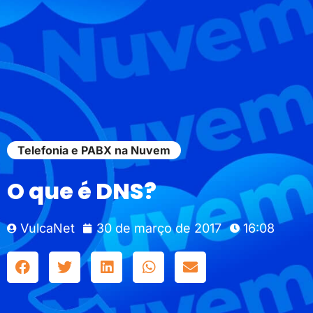
Telefonia e PABX na Nuvem
O que é DNS?
VulcaNet
30 de março de 2017
16:08