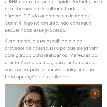
o
DNS
é extremamente rápido. Portanto, nem
percebemos até localizar e traduzir o
número IP. Tudo acontece em instantes.
Quem é leigo no assunto, não consegue
sequer notar esse processo.
Geralmente, o
DNS
escolhido é o do
provedor de acesso. Isso porque ele já vem
configurado para atender os interesses do
cliente. Acima de tudo, garantir também a
segurança, pois se houver qualquer falha,
toda operação é prejudicada.