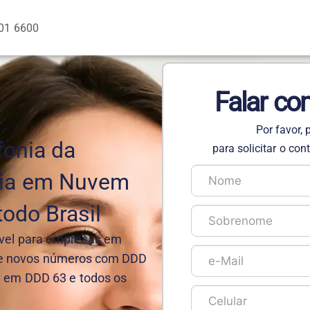
01 6600
Falar co
Por favor,
fonia da
para solicitar o co
nia em Nuvem
odo Brasil
ável para empresas em
da e novos números com DDD
de em DDD 63 e todos os