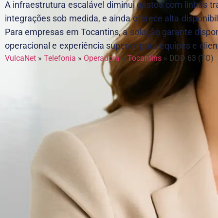
A infraestrutura escalável diminui gastos com linhas tra
integrações sob medida, e ainda oferece alta disponibil
Para empresas em Tocantins, a solução garante disponi
operacional e experiência superior para equipes e client
VulcaNet
»
Telefonia
»
Operadora
»
Tocantins
»
DDD 63 (TO)