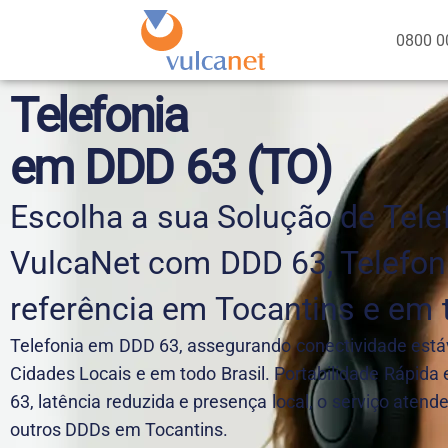
0800 0
Telefonia
em DDD 63 (TO)
Escolha a sua Solução de Tele
VulcaNet com DDD 63, Telefo
referência em Tocantins e em t
Telefonia em DDD 63, assegurando conectividade est
Cidades Locais e em todo Brasil. Portabilidade Rápi
63, latência reduzida e presença local, o serviço aten
outros DDDs em Tocantins.