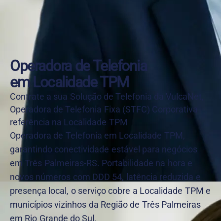
Operadora de Telefonia
em Localidade TPM
Contrate a sua Solução de Telefonia da VulcaNet,
Operadora de Telefonia Fixa (STFC) Corporativa
referência na Localidade TPM
Operadora de Telefonia em Localidade TPM,
garantindo conectividade estável para negócios
em Três Palmeiras-RS. Portabilidade na hora e
novos números com DDD 54, latência reduzida e
presença local, o serviço cobre a Localidade TPM e
municípios vizinhos da Região de Três Palmeiras
em Rio Grande do Sul.