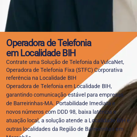
Operadora de Telefonia
em Localidade BIH
Contrate uma Solução de Telefonia da VulcaNet,
Operadora de Telefonia Fixa (STFC) Corporativa
referência na Localidade BIH
Operadora de Telefonia em Localidade BIH,
garantindo comunicação estável para empresas
de Barreirinhas-MA. Portabilidade Imediata e
novos números com DDD 98, baixa latência e
atuação local, a solução atende a Localidade BIH e
outras localidades da Região de Barreirinhas em