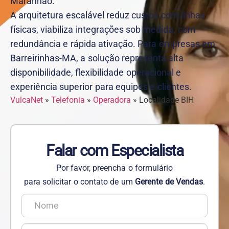
Maranhão.
A arquitetura escalável reduz custos com linhas
físicas, viabiliza integrações sob medida, com
redundância e rápida ativação. Para empresas em
Barreirinhas-MA, a solução representa alta
disponibilidade, flexibilidade operacional e
experiência superior para equipes e clientes.
VulcaNet
»
Telefonia
»
Operadora
»
Localidade BIH
Falar com Especialista
Por favor, preencha o formulário
para solicitar o contato de um
Gerente de Vendas
.