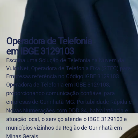
Operadora de Telefonia
em IBGE 3129103
Escolha uma Solução de Telefonia na Nuvem da
VulcaNet, Operadora de Telefonia Fixa (STFC) para
Empresas referência no Código IGBE 3129103
Operadora de Telefonia em IGBE 3129103,
proporcionando comunicação confiável para
empresas de Gurinhatã-MG. Portabilidade Rápida e
Novas Numerações com DDD 34, baixa latência e
atuação local, o serviço atende o IBGE 3129103 e
municípios vizinhos da Região de Gurinhatã em
Minas Gerais.