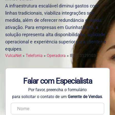
A infraestrutura escalável diminui gastos com
linhas tradicionais, viabiliza integrações sob
medida, além de oferecer redundância e rápida
ativação. Para empresas em Gurinhatã-MG, a
solução representa alta disponibilidade, agilidade
operacional e experiência superior para clientes e
equipes.
VulcaNet
»
Telefonia
»
Operadora
»
IBGE 3129103
Falar com Especialista
Por favor, preencha o formulário
para solicitar o contato de um
Gerente de Vendas
.