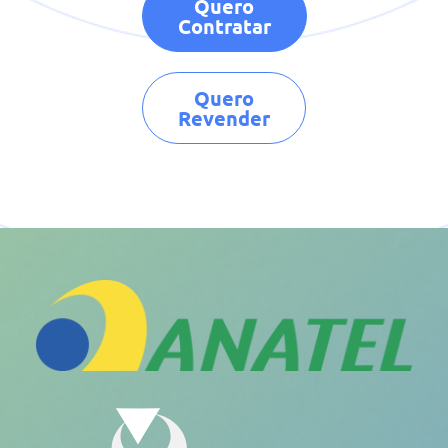
Quero
Contratar
Quero
Revender