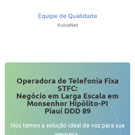
Equipe de Qualidade
VulcaNet
Operadora de Telefonia Fixa
STFC:
Negócio em Larga Escala em
Monsenhor Hipólito-PI
Piauí DDD 89
Nos temos a solução ideal de voz para sua
empresa.