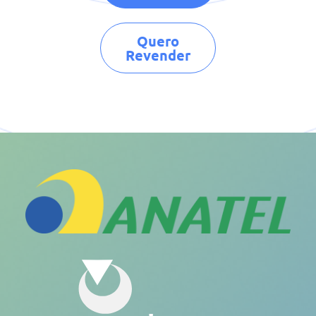
Quero
Revender