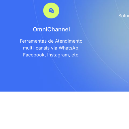
Solu
OmniChannel
Ferramentas de Atendimento
multi-canais via WhatsAp,
Facebook, Instagram, etc.