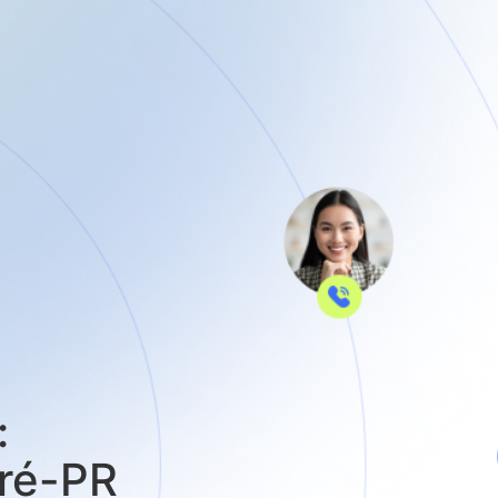
:
aré-PR