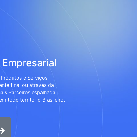
 Empresarial
Produtos e Serviços
ente final ou através da
ais Parceiros espalhada
m todo território Brasileiro.