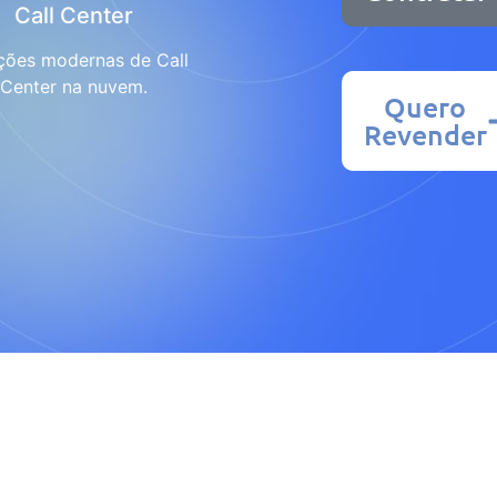
Call Center
ções modernas de Call
Center na nuvem.
Quero
Revender