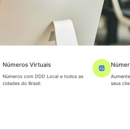
Números Virtuais
Númer
Números com DDD Local e todos as
Aumente
cidades do Brasil.
seus cli