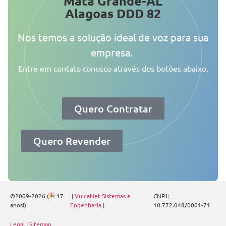
Mata Grande-AL
Alagoas DDD 82
Nos temos a solução ideal de voz para sua
empresa.
Entre em contato conosco através dos botões abaixo.
Quero Contratar
Quero Revender
©2009-2026 (
17
|
VulcaNet Sistemas e
CNPJ:
anos!)
Engenharia
|
10.772.048/0001-71
Legal
|
Sitemap