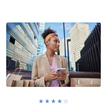
☆
☆
☆
☆
☆