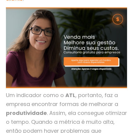
Um indicador como o
ATL
, portanto, faz a
empresa encontrar formas de melhorar a
produtividade
. Assim, ela consegue otimizar
o tempo. Quando a métrica é muito alta,
então podem haver problemas que