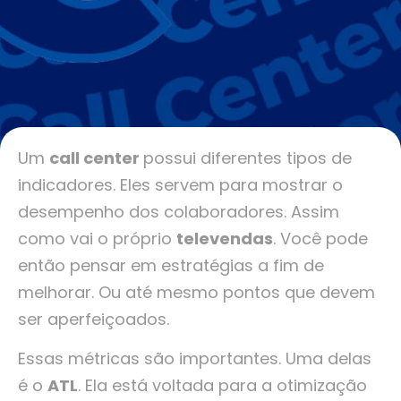
Um
call center
possui diferentes tipos de
indicadores. Eles servem para mostrar o
desempenho dos colaboradores. Assim
como vai o próprio
televendas
. Você pode
então pensar em estratégias a fim de
melhorar. Ou até mesmo pontos que devem
ser aperfeiçoados.
Essas métricas são importantes. Uma delas
é o
ATL
. Ela está voltada para a otimização