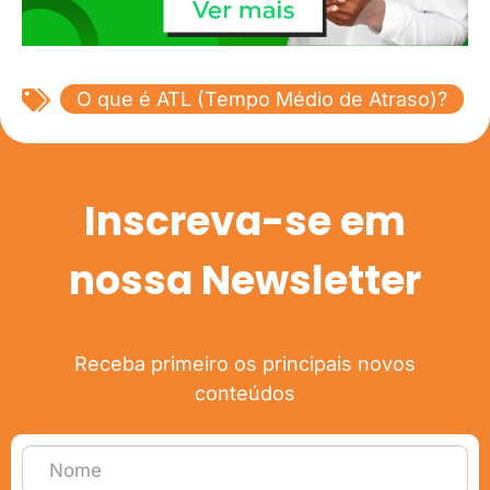
O que é ATL (Tempo Médio de Atraso)?
Inscreva-se em
nossa Newsletter
Receba primeiro os principais novos
conteúdos