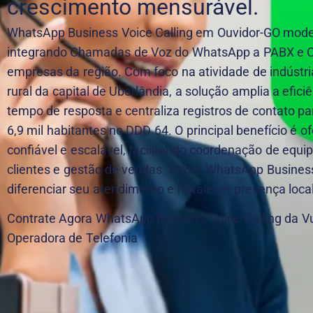
crescimento mensurável.
WhatsApp Business Voice Calling em Ouvidor-GO moder
integrando Chamadas de Voz do WhatsApp a PABX e C
empresas da região. Com foco na atividade de indústria
rural da capital de Uberlândia, a solução amplia a efici
tempo de resposta e centraliza registros de contato 
6,9 mil habitantes no DDD 64. O principal benefício é 
confiável e escalável, facilitando coordenação de equ
clientes e gestão de vendas. Adote WhatsApp Business
diferenciar seu atendimento e fortalecer presença local
Contrate Agora WhatsApp Business Voice Calling da V
Operadora de Telefonia