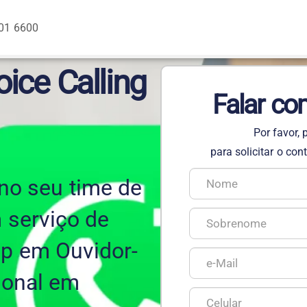
01 6600
ice Calling
Falar co
Por favor,
para solicitar o co
 no seu time de
 serviço de
p em Ouvidor-
ional em