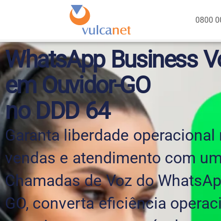
0800 0
WhatsApp Business Vo
em Ouvidor-GO
no DDD 64
Garanta liberdade operacional
vendas e atendimento com um
Chamadas de Voz do WhatsAp
GO, converta eficiência operac