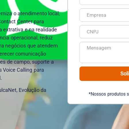
niza o atendimento local,
ontact Center para
 extrativa e na realidade
ência operacional, reduz
para negócios que atendem
oferecer comunicação
ipes de campo, suporte a
 Voice Calling para
Sol
.
ulcaNet, Evolução da
*Nossos produtos 