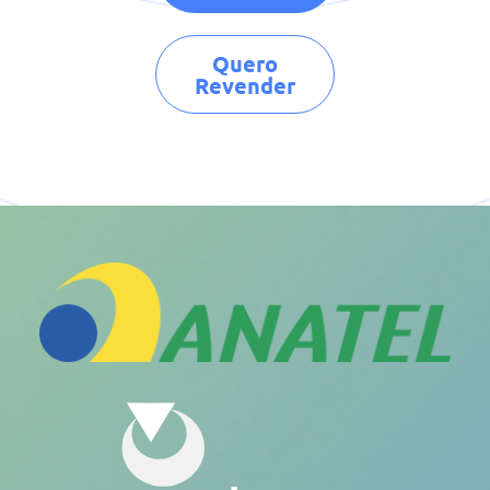
Quero
Revender