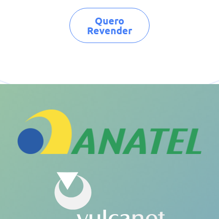
Quero
Revender