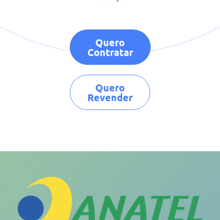
Quero
Contratar
Quero
Revender