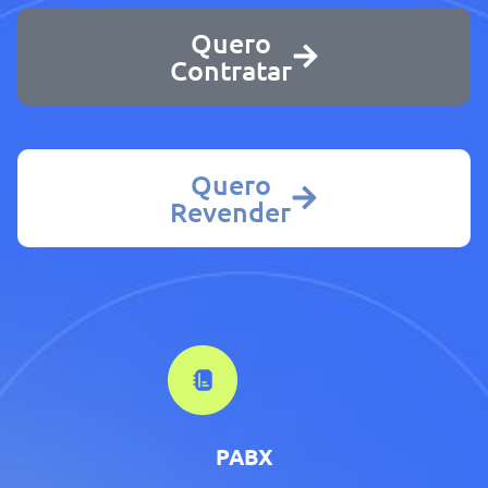
Quero
Contratar
Quero
Revender
PABX