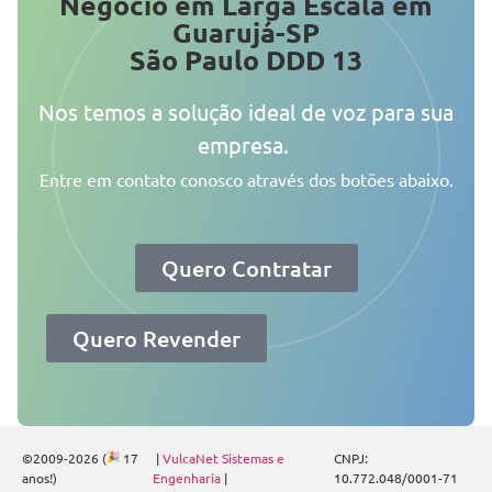
Negócio em Larga Escala em
Guarujá-SP
São Paulo DDD 13
Nos temos a solução ideal de voz para sua
empresa.
Entre em contato conosco através dos botões abaixo.
Quero Contratar
Quero Revender
©2009-2026 (
17
|
VulcaNet Sistemas e
CNPJ:
anos!)
Engenharia
|
10.772.048/0001-71