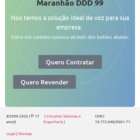
Maranhão DDD 99
Nos temos a solução ideal de voz para sua
empresa.
Entre em contato conosco através dos botões abaixo.
Quero Contratar
Quero Revender
©2009-2026 (
17
|
VulcaNet Sistemas e
CNPJ:
anos!)
Engenharia
|
10.772.048/0001-71
Legal
|
Sitemap