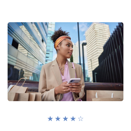
☆
☆
☆
☆
☆