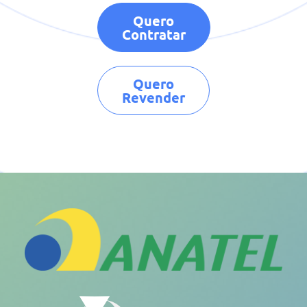
Quero
Contratar
Quero
Revender