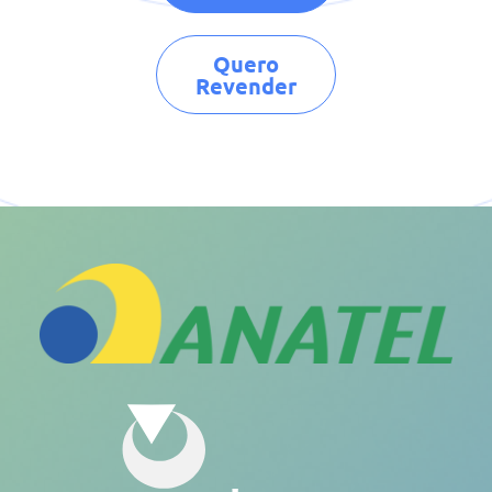
Quero
Revender