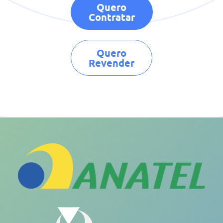
Quero
Contratar
Quero
Revender