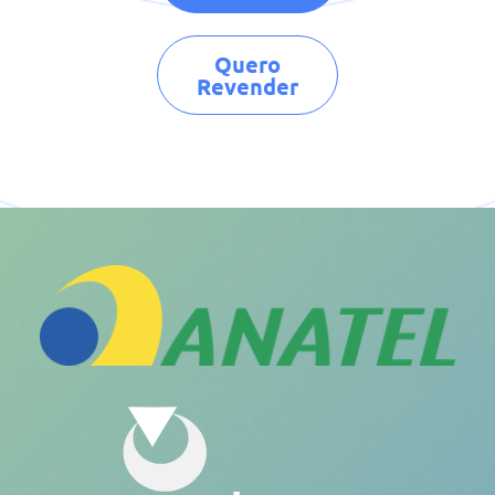
Quero
Revender