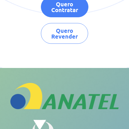
Quero
Contratar
Quero
Revender