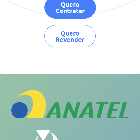
Quero
Contratar
Quero
Revender