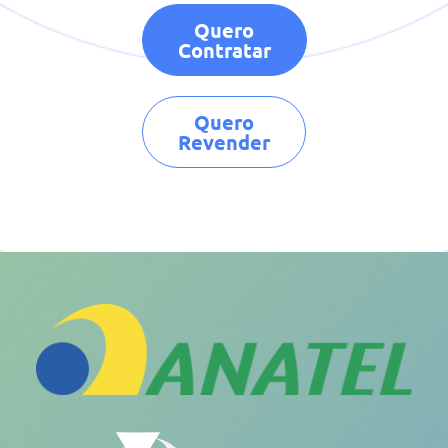
Quero
Contratar
Quero
Revender