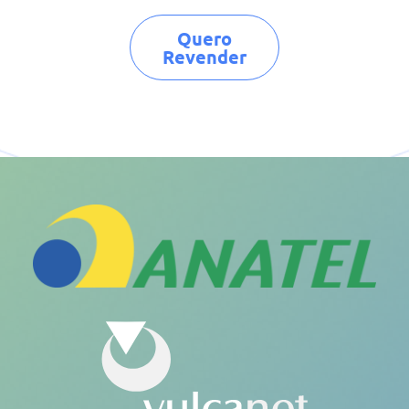
Quero
Revender