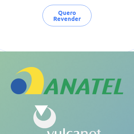
Quero
Revender