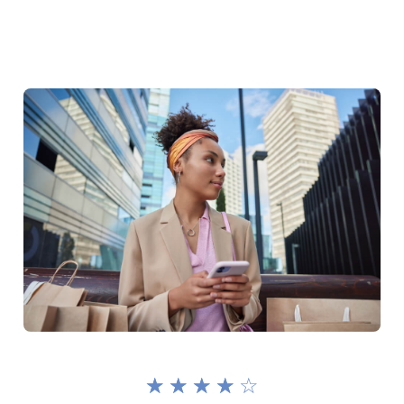
☆
☆
☆
☆
☆