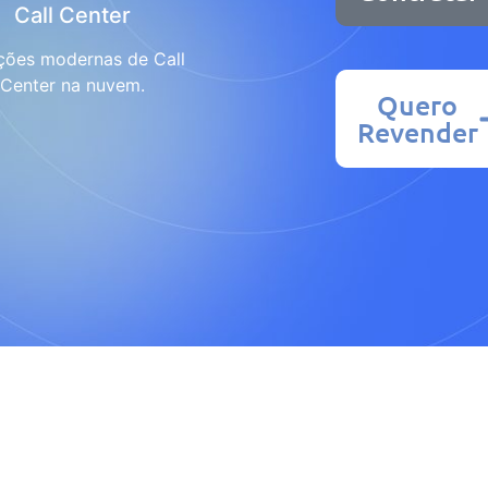
Call Center
ções modernas de Call
Center na nuvem.
Quero
Revender