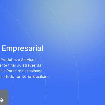
 Empresarial
Produtos e Serviços
ente final ou através da
ais Parceiros espalhada
m todo território Brasileiro.