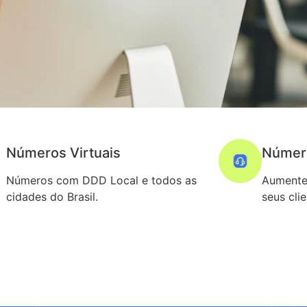
Números Virtuais
Númer
Números com DDD Local e todos as
Aumente
cidades do Brasil.
seus cli