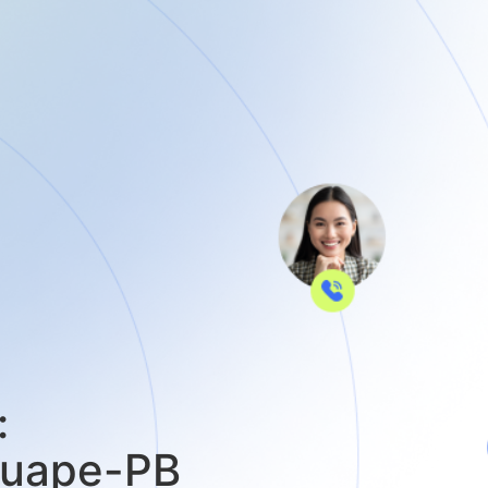
:
guape-PB