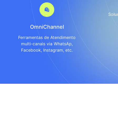
Solu
OmniChannel
Ferramentas de Atendimento
multi-canais via WhatsAp,
Facebook, Instagram, etc.