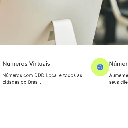
Números Virtuais
Númer
Números com DDD Local e todos as
Aumente
cidades do Brasil.
seus cli