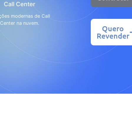
Call Center
ções modernas de Call
Center na nuvem.
Quero
Revender