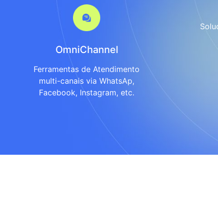
Solu
OmniChannel
Ferramentas de Atendimento
multi-canais via WhatsAp,
Facebook, Instagram, etc.