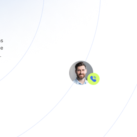
as
de
.