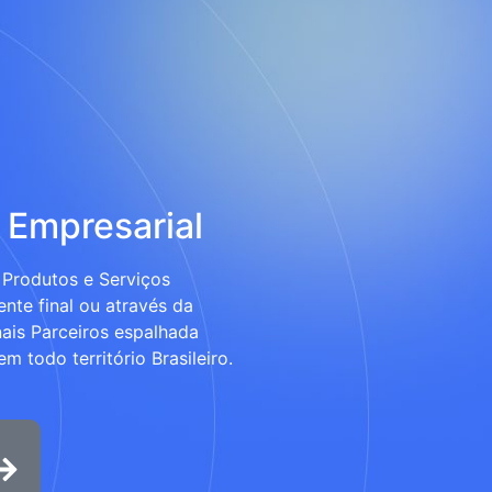
 Empresarial
Produtos e Serviços
ente final ou através da
ais Parceiros espalhada
m todo território Brasileiro.