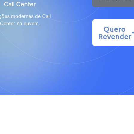
Call Center
ções modernas de Call
Center na nuvem.
Quero
Revender