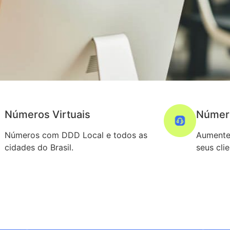
Números Virtuais
Númer
Números com DDD Local e todos as
Aumente
cidades do Brasil.
seus cli