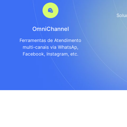
Solu
OmniChannel
Ferramentas de Atendimento
multi-canais via WhatsAp,
Facebook, Instagram, etc.