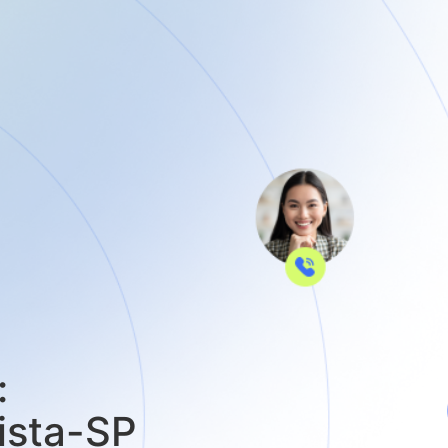
:
ista-SP