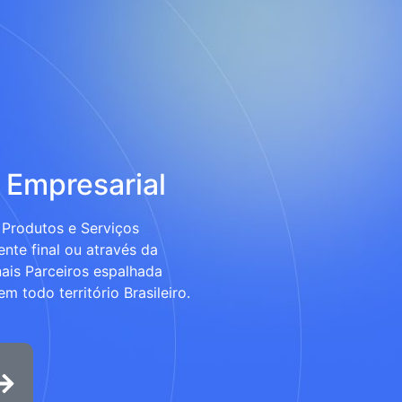
 Empresarial
Produtos e Serviços
ente final ou através da
ais Parceiros espalhada
m todo território Brasileiro.