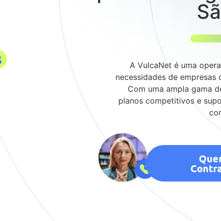
Sã
A VulcaNet é uma operad
necessidades de empresas q
Com uma ampla gama de s
planos competitivos e supo
co
Que
Contra