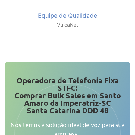
Equipe de Qualidade
VulcaNet
Operadora de Telefonia Fixa
STFC:
Comprar Bulk Sales em Santo
Amaro da Imperatriz-SC
Santa Catarina DDD 48
Nos temos a solução ideal de voz para sua
empresa.