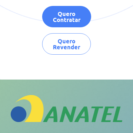
Quero
Contratar
Quero
Revender