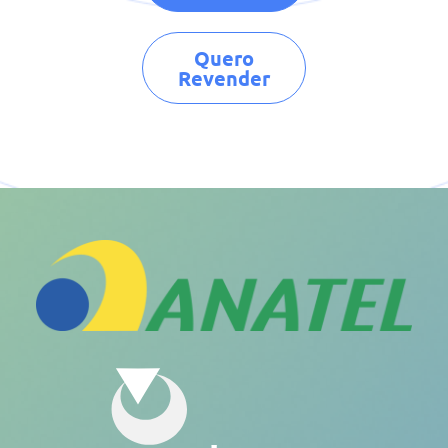
Quero
Revender