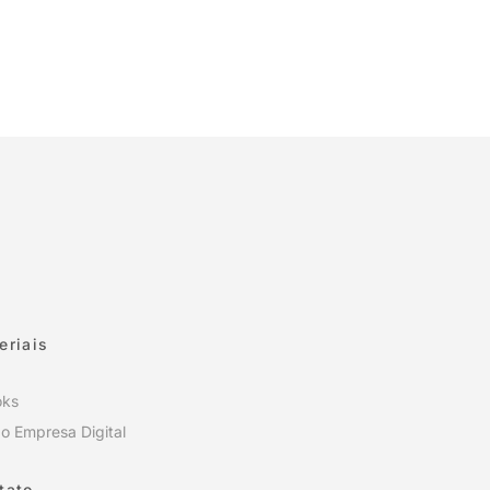
eriais
oks
o Empresa Digital
tato