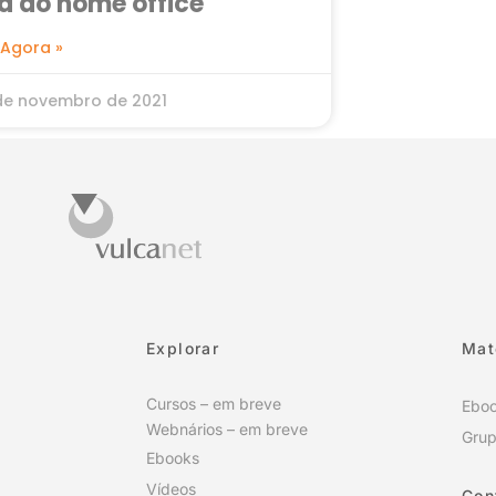
a do home office
 Agora »
de novembro de 2021
Explorar
Mat
Cursos – em breve
Ebo
Webnários – em breve
Grup
Ebooks
Vídeos
Con