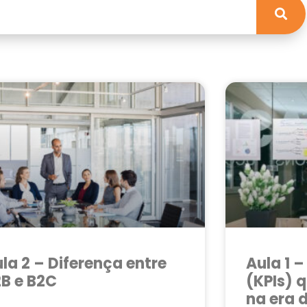
la 2 – Diferença entre
Aula 1 –
B e B2C
(KPIs) 
na era 