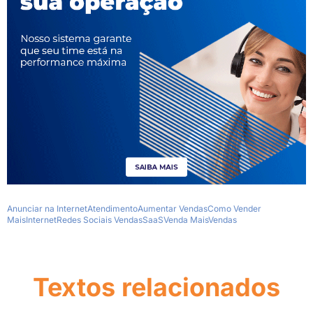
Anunciar na Internet
Atendimento
Aumentar Vendas
Como Vender
Mais
Internet
Redes Sociais Vendas
SaaS
Venda Mais
Vendas
Textos relacionados