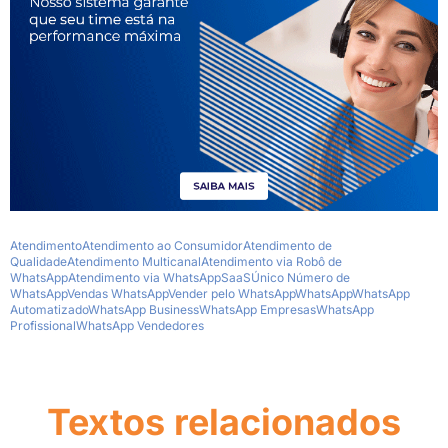
Atendimento
Atendimento ao Consumidor
Atendimento de
Qualidade
Atendimento Multicanal
Atendimento via Robô de
WhatsApp
Atendimento via WhatsApp
SaaS
Único Número de
WhatsApp
Vendas WhatsApp
Vender pelo WhatsApp
WhatsApp
WhatsApp
Automatizado
WhatsApp Business
WhatsApp Empresas
WhatsApp
Profissional
WhatsApp Vendedores
Textos relacionados