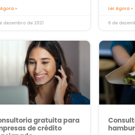
 Agora »
Ler Agora »
e dezembro de 2021
6 de dezemb
nsultoria gratuita para
Consult
presas de crédito
hambur