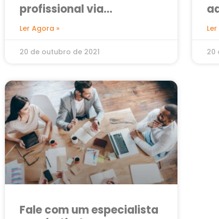
profissional via
ad
WhatsApp e Facebook
se
Ler Agora »
Ler
20 de outubro de 2021
20 
Fale com um especialista