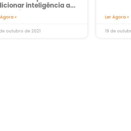
icionar inteligência ao
u negócio
 Agora »
Ler Agora »
de outubro de 2021
19 de outub