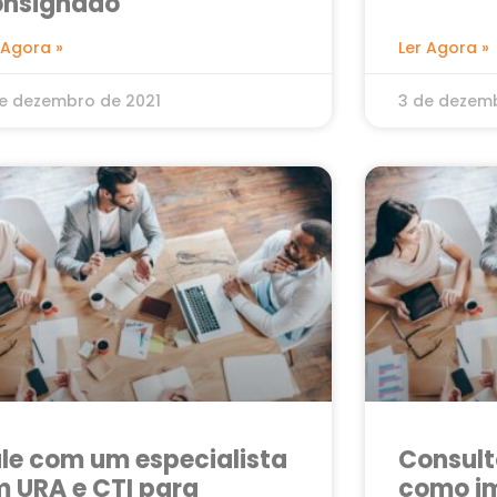
onsignado
 Agora »
Ler Agora »
e dezembro de 2021
3 de dezemb
le com um especialista
Consult
 URA e CTI para
como im