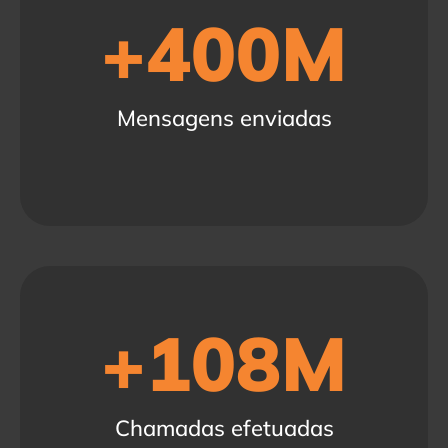
+
400
M
Mensagens enviadas
+
108
M
Chamadas efetuadas