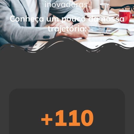
inovadoras.
Conheça um pouco da nossa
trajetória:
+
110