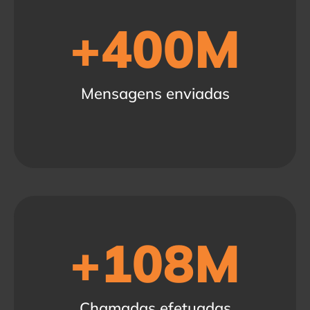
+
400
M
Mensagens enviadas
+
108
M
Chamadas efetuadas