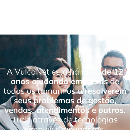
A VulcaNet está há
mais de 12
anos ajudando empresas
de
todos os tamanhos a
resolverem
seus problemas de gestão,
vendas, atendimentos e outros.
Tudo através de tecnologias
simples e inovadoras.