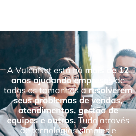
A VulcaNet está há
mais de 12
anos ajudando empresas
de
todos os tamanhos a
resolverem
seus problemas de vendas,
atendimentos, gestão de
equipes e outros.
Tudo através
de tecnologias simples e