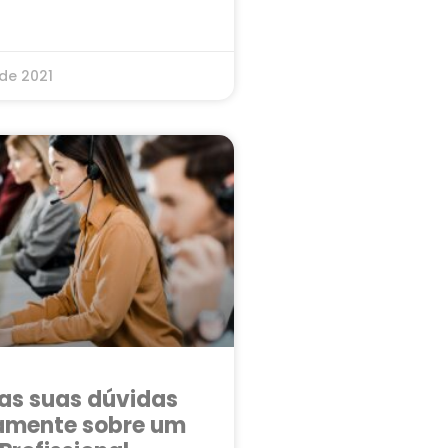
ão gratuita
de 2021
das suas dúvidas
amente sobre um