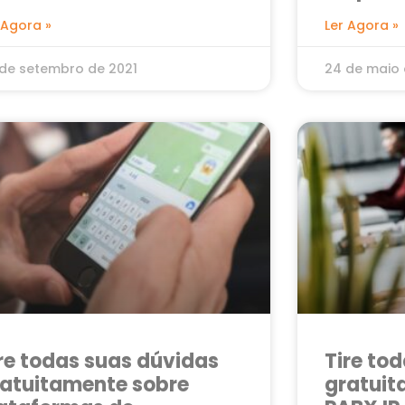
avaliaç
 Agora »
Ler Agora »
de setembro de 2021
24 de maio 
re todas suas dúvidas
Tire to
atuitamente sobre
gratuit