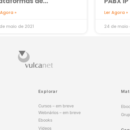
lataformas de
PABX IP 
tendimento Multicanais
 Agora »
Ler Agora »
de maio de 2021
24 de maio 
Explorar
Mat
Cursos – em breve
Ebo
Webnários – em breve
Grup
Ebooks
Vídeos
Con