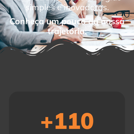
simples e inovadoras.
Conheça um pouco da nossa
trajetória:
+
110