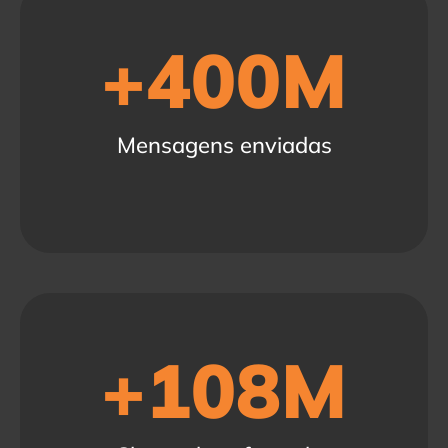
+
400
M
Mensagens enviadas
+
108
M