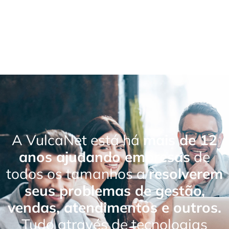
A VulcaNet está há
mais de 12
anos ajudando empresas
de
todos os tamanhos a
resolverem
seus problemas de gestão,
vendas, atendimentos e outros.
Tudo através de tecnologias