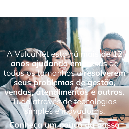
A VulcaNet está há
mais de 12
anos ajudando empresas
de
todos os tamanhos a
resolverem
seus problemas de gestão,
vendas, atendimentos e outros.
Tudo através de tecnologias
simples e inovadoras.
Conheça um pouco da nossa