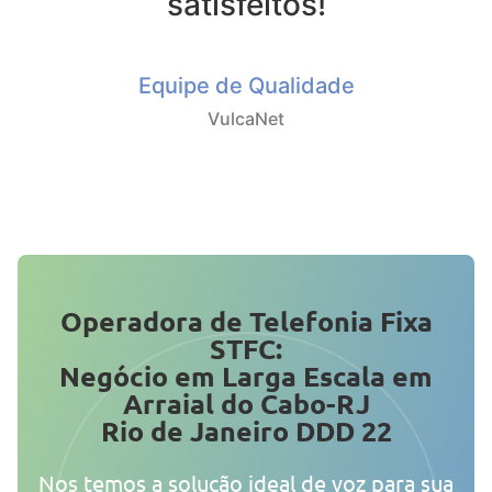
satisfeitos!
Equipe de Qualidade
VulcaNet
Operadora de Telefonia Fixa
STFC:
Negócio em Larga Escala em
Arraial do Cabo-RJ
Rio de Janeiro DDD 22
Nos temos a solução ideal de voz para sua