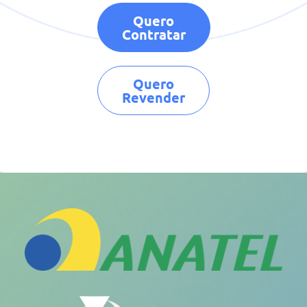
Quero
Contratar
Quero
Revender