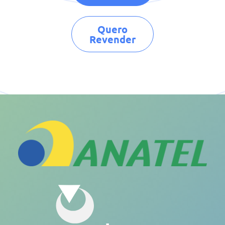
Quero
Revender