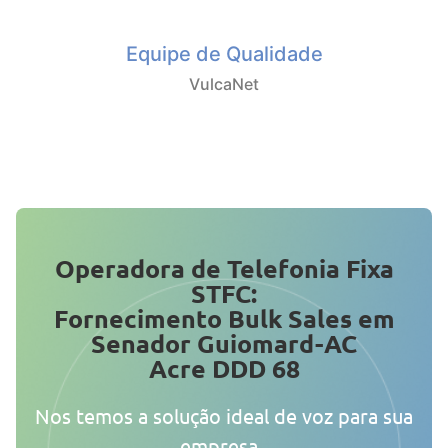
Equipe de Qualidade
VulcaNet
Operadora de Telefonia Fixa
STFC:
Fornecimento Bulk Sales em
Senador Guiomard-AC
Acre DDD 68
Nos temos a solução ideal de voz para sua
empresa.