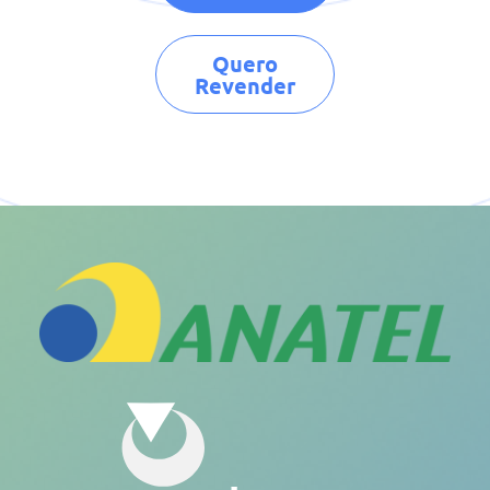
Quero
Revender