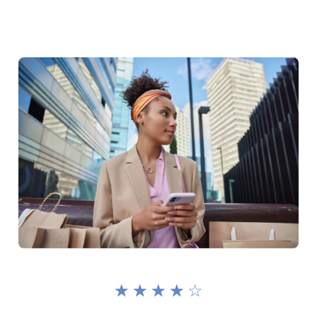
☆
☆
☆
☆
☆