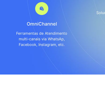
Solu
OmniChannel
Ferramentas de Atendimento
multi-canais via WhatsAp,
Facebook, Instagram, etc.