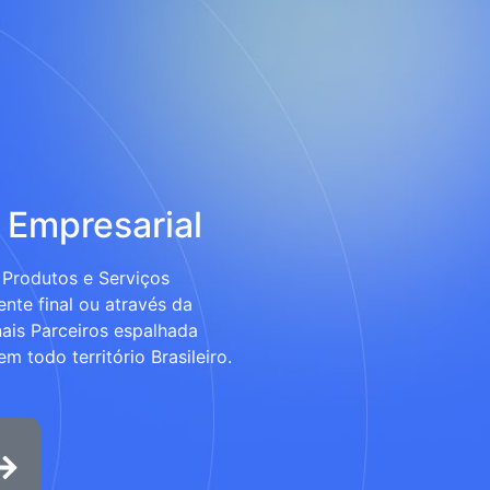
 Empresarial
Produtos e Serviços
ente final ou através da
ais Parceiros espalhada
m todo território Brasileiro.