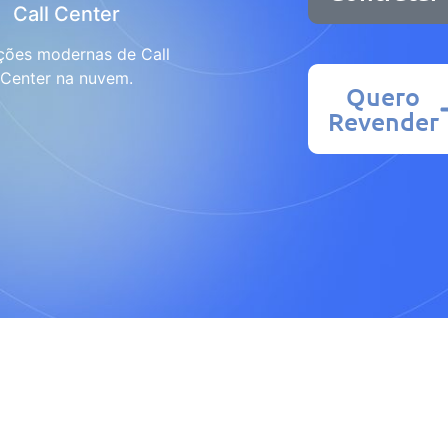
Call Center
ções modernas de Call
Center na nuvem.
Quero
Revender