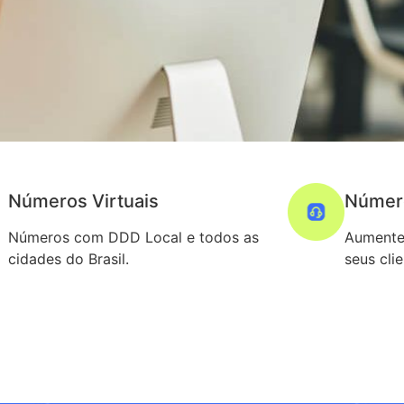
Números Virtuais
Númer
Números com DDD Local e todos as
Aumente
cidades do Brasil.
seus cli