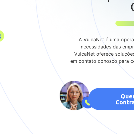
A VulcaNet é uma operad
necessidades das empre
VulcaNet oferece soluções
em contato conosco para co
Que
Contra