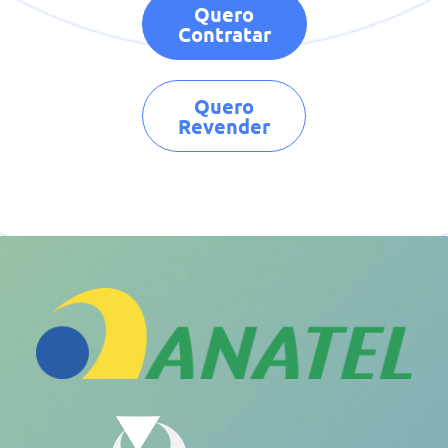
Quero
Contratar
Quero
Revender