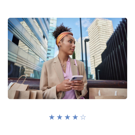
☆
☆
☆
☆
☆