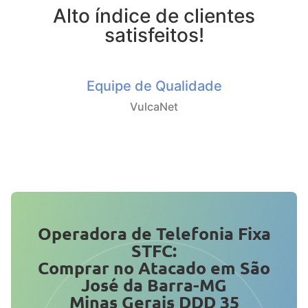
Alto índice de clientes
satisfeitos!
Equipe de Qualidade
VulcaNet
Operadora de Telefonia Fixa
STFC:
Comprar no Atacado em São
José da Barra-MG
Minas Gerais DDD 35