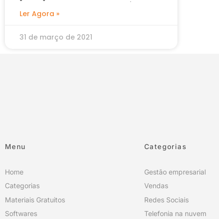
não devem usar o número
Ler Agora »
pessoal para vendas
31 de março de 2021
Menu
Categorias
Home
Gestão empresarial
Categorias
Vendas
Materiais Gratuitos
Redes Sociais
Softwares
Telefonia na nuvem